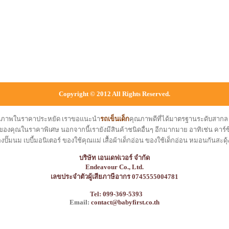
Copyright © 2012 All Rights Reserved.
คุณภาพในราคาประหยัด เราขอแนะนำ
รถเข็นเด็ก
คุณภาพดีที่ได้มาตรฐานระดับสาก
ของคุณในราคาพิเศษ นอกจากนี้เรายังมีสินค้าชนิดอื่นๆ อีกมากมาย อาทิเช่น คาร์ซีท
องปั๊มนม เบบี้มอนิเตอร์ ของใช้คุณแม่ เสื้อผ้าเด็กอ่อน ของใช้เด็กอ่อน หมอนกันสะดุ้
บริษัท เอนเดฟเวอร์ จำกัด
Endeavour Co., Ltd.
เลขประจำตัวผู้เสียภาษีอากร 0745555004781
Tel: 099-369-5393
Email:
contact@babyfirst.co.th