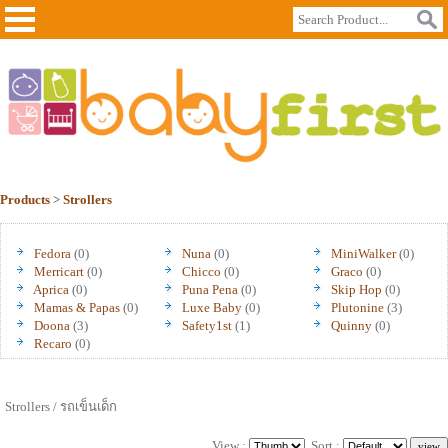
Products
>
Strollers
Fedora
(0)
Nuna
(0)
MiniWalker
(0)
Merricart
(0)
Chicco
(0)
Graco
(0)
Aprica
(0)
Puna Pena
(0)
Skip Hop
(0)
Mamas & Papas
(0)
Luxe Baby
(0)
Plutonine
(3)
Doona
(3)
Safety1st
(1)
Quinny
(0)
Recaro
(0)
Strollers / รถเข็นเด็ก
View :
Sort :