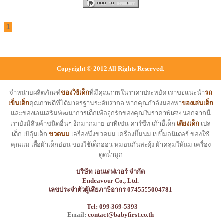
1
Copyright © 2012 All Rights Reserved.
จำหน่ายผลิตภัณฑ์
ของใช้เด็ก
ที่มีคุณภาพในราคาประหยัด เราขอแนะนำ
รถ
เข็นเด็ก
คุณภาพดีที่ได้มาตรฐานระดับสากล หากคุณกำลังมองหา
ของเล่นเด็ก
และของเล่นเสริมพัฒนาการเด็กเพื่อลูกรักของคุณในราคาพิเศษ นอกจากนี้
เรายังมีสินค้าชนิดอื่นๆ อีกมากมาย อาทิเช่น คาร์ซีท เก้าอี้เด็ก
เตียงเด็ก
เปล
เด็ก เป้อุ้มเด็ก
ขวดนม
เครื่องนึ่งขวดนม เครื่องปั๊มนม เบบี้มอนิเตอร์ ของใช้
คุณแม่ เสื้อผ้าเด็กอ่อน ของใช้เด็กอ่อน หมอนกันสะดุ้ง ผ้าคลุมให้นม เครื่อง
ดูดน้ำมูก
บริษัท เอนเดฟเวอร์ จำกัด
Endeavour Co., Ltd.
เลขประจำตัวผู้เสียภาษีอากร 0745555004781
Tel: 099-369-5393
Email:
contact@babyfirst.co.th