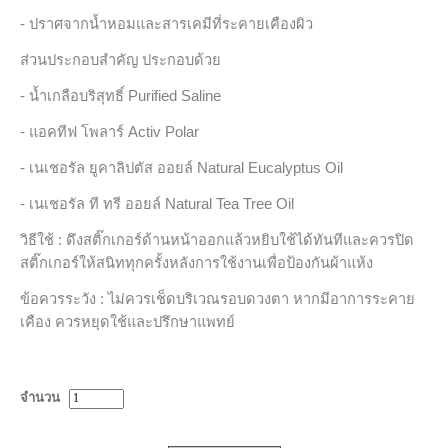
- ปราศจากน้ำหอมและสารเคมีที่ระคายเคืองผิว
ส่วนประกอบสำคัญ ประกอบด้วย
- น้ำเกลือบริสุทธิ์ Purified Saline
- แอคทีฟ โพลาร์ Activ Polar
- เนเชอรัล ยูคาลิปตัส ออยล์ Natural Eucalyptus Oil
- เนเชอรัล ที ทรี ออยล์ Natural Tea Tree Oil
วิธีใช้ : ดึงสติ๊กเกอร์ด้านหน้าออกแล้วหยิบใช้ได้ทันทีและควรปิด
สติ๊กเกอร์ให้สนิททุกครั้งหลังการใช้งานเพื่อป้องกันผ้าแห้ง
ข้อควรระวัง : ไม่ควรเช็ดบริเวณรอบดวงตา หากมีอาการระคาย
เคือง ควรหยุดใช้และปรึกษาแพทย์
จำนวน