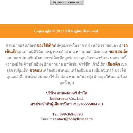
Copyright © 2012 All Rights Reserved.
จำหน่ายผลิตภัณฑ์
ของใช้เด็ก
ที่มีคุณภาพในราคาประหยัด เราขอแนะนำ
รถ
เข็นเด็ก
คุณภาพดีที่ได้มาตรฐานระดับสากล หากคุณกำลังมองหา
ของเล่นเด็ก
และของเล่นเสริมพัฒนาการเด็กเพื่อลูกรักของคุณในราคาพิเศษ นอกจากนี้
เรายังมีสินค้าชนิดอื่นๆ อีกมากมาย อาทิเช่น คาร์ซีท เก้าอี้เด็ก
เตียงเด็ก
เปล
เด็ก เป้อุ้มเด็ก
ขวดนม
เครื่องนึ่งขวดนม เครื่องปั๊มนม เบบี้มอนิเตอร์ ของใช้
คุณแม่ เสื้อผ้าเด็กอ่อน ของใช้เด็กอ่อน หมอนกันสะดุ้ง ผ้าคลุมให้นม เครื่อง
ดูดน้ำมูก
บริษัท เอนเดฟเวอร์ จำกัด
Endeavour Co., Ltd.
เลขประจำตัวผู้เสียภาษีอากร 0745555004781
Tel: 099-369-5393
Email:
contact@babyfirst.co.th