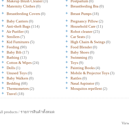
Makeup Brush Cleaner
(3)
Postpartum
(0)
Maternity Clothes
(0)
Breastfeeding Bra
(0)
Breastfeeding Covers
(0)
Breast Pumps
(18)
Baby Carriers
(0)
Pregnancy Pillow
(2)
Anti-theft Bags
(114)
Household Care
(11)
Air Purifier
(4)
Robot cleaner
(25)
Strollers
(7)
Car Seats
(1)
Kid Furnitures
(5)
High Chairs & Swings
(0)
Feeding
(90)
Food Blender
(0)
Baby Bib
(17)
Baby Shoes
(0)
Bathing
(13)
Swimming
(0)
Cotton & Wipes
(24)
Toys
(9)
Dolls
(1)
Painting Books
(4)
Unused Toys
(0)
Mobile & Projector Toys
(3)
Baby Walkers
(0)
Rattles
(0)
Bedding
(68)
Nasal Aspirator
(0)
Thermometers
(2)
Mosquitos repellent
(2)
Travel
(18)
ll products / รายการสินค้าทั้งหมด
View