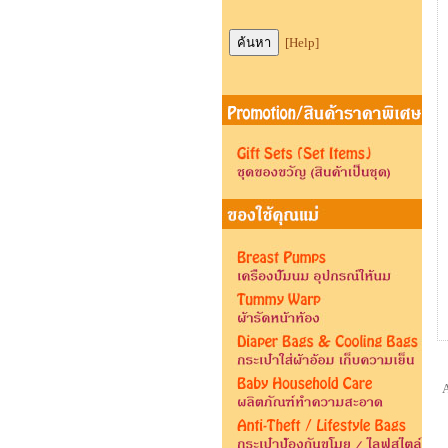
[Help]
A