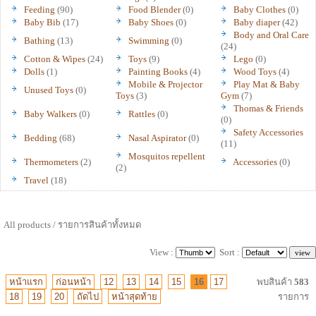
Feeding
(90)
Food Blender
(0)
Baby Clothes
(0)
Baby Bib
(17)
Baby Shoes
(0)
Baby diaper
(42)
Body and Oral Care
Bathing
(13)
Swimming
(0)
(24)
Cotton & Wipes
(24)
Toys
(9)
Lego
(0)
Dolls
(1)
Painting Books
(4)
Wood Toys
(4)
Mobile & Projector
Play Mat & Baby
Unused Toys
(0)
Toys
(3)
Gym
(7)
Thomas & Friends
Baby Walkers
(0)
Rattles
(0)
(0)
Safety Accessories
Bedding
(68)
Nasal Aspirator
(0)
(11)
Mosquitos repellent
Thermometers
(2)
Accessories
(0)
(2)
Travel
(18)
All products / รายการสินค้าทั้งหมด
View :
Sort :
หน้าแรก
ก่อนหน้า
12
13
14
15
16
17
พบสินค้า
583
18
19
20
ถัดไป
หน้าสุดท้าย
รายการ