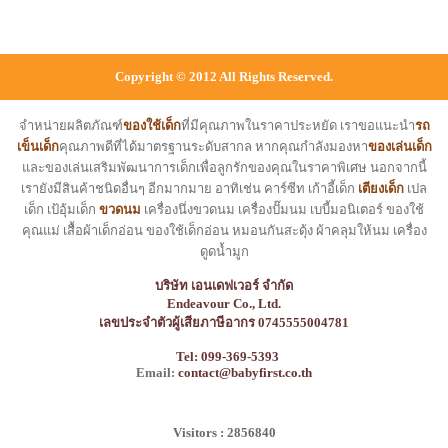
Copyright © 2012 All Rights Reserved.
จำหน่ายผลิตภัณฑ์
ของใช้เด็ก
ที่มีคุณภาพในราคาประหยัด เราขอแนะนำ
รถ
เข็นเด็ก
คุณภาพดีที่ได้มาตรฐานระดับสากล หากคุณกำลังมองหา
ของเล่นเด็ก
และของเล่นเสริมพัฒนาการเด็กเพื่อลูกรักของคุณในราคาพิเศษ นอกจากนี้
เรายังมีสินค้าชนิดอื่นๆ อีกมากมาย อาทิเช่น คาร์ซีท เก้าอี้เด็ก
เตียงเด็ก
เปล
เด็ก เป้อุ้มเด็ก
ขวดนม
เครื่องนึ่งขวดนม เครื่องปั๊มนม เบบี้มอนิเตอร์ ของใช้
คุณแม่ เสื้อผ้าเด็กอ่อน ของใช้เด็กอ่อน หมอนกันสะดุ้ง ผ้าคลุมให้นม เครื่อง
ดูดน้ำมูก
บริษัท เอนเดฟเวอร์ จำกัด
Endeavour Co., Ltd.
เลขประจำตัวผู้เสียภาษีอากร 0745555004781
Tel: 099-369-5393
Email:
contact@babyfirst.co.th
Visitors : 2856840