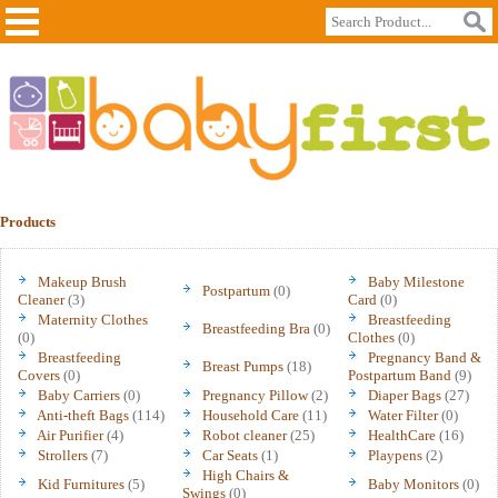
Products
Makeup Brush
Baby Milestone
Postpartum
(0)
Cleaner
(3)
Card
(0)
Maternity Clothes
Breastfeeding
Breastfeeding Bra
(0)
(0)
Clothes
(0)
Breastfeeding
Pregnancy Band &
Breast Pumps
(18)
Covers
(0)
Postpartum Band
(9)
Baby Carriers
(0)
Pregnancy Pillow
(2)
Diaper Bags
(27)
Anti-theft Bags
(114)
Household Care
(11)
Water Filter
(0)
Air Purifier
(4)
Robot cleaner
(25)
HealthCare
(16)
Strollers
(7)
Car Seats
(1)
Playpens
(2)
High Chairs &
Kid Furnitures
(5)
Baby Monitors
(0)
Swings
(0)