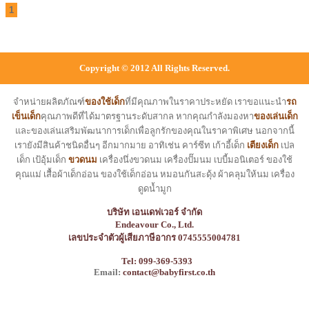
1
Copyright © 2012 All Rights Reserved.
จำหน่ายผลิตภัณฑ์
ของใช้เด็ก
ที่มีคุณภาพในราคาประหยัด เราขอแนะนำ
รถ
เข็นเด็ก
คุณภาพดีที่ได้มาตรฐานระดับสากล หากคุณกำลังมองหา
ของเล่นเด็ก
และของเล่นเสริมพัฒนาการเด็กเพื่อลูกรักของคุณในราคาพิเศษ นอกจากนี้
เรายังมีสินค้าชนิดอื่นๆ อีกมากมาย อาทิเช่น คาร์ซีท เก้าอี้เด็ก
เตียงเด็ก
เปล
เด็ก เป้อุ้มเด็ก
ขวดนม
เครื่องนึ่งขวดนม เครื่องปั๊มนม เบบี้มอนิเตอร์ ของใช้
คุณแม่ เสื้อผ้าเด็กอ่อน ของใช้เด็กอ่อน หมอนกันสะดุ้ง ผ้าคลุมให้นม เครื่อง
ดูดน้ำมูก
บริษัท เอนเดฟเวอร์ จำกัด
Endeavour Co., Ltd.
เลขประจำตัวผู้เสียภาษีอากร 0745555004781
Tel: 099-369-5393
Email:
contact@babyfirst.co.th