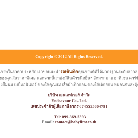
Copyright © 2012 All Rights Reserved.
คุณภาพในราคาประหยัด เราขอแนะนำ
รถเข็นเด็ก
คุณภาพดีที่ได้มาตรฐานระดับสาก
ของคุณในราคาพิเศษ นอกจากนี้เรายังมีสินค้าชนิดอื่นๆ อีกมากมาย อาทิเช่น คาร์ซีท
องปั๊มนม เบบี้มอนิเตอร์ ของใช้คุณแม่ เสื้อผ้าเด็กอ่อน ของใช้เด็กอ่อน หมอนกันสะดุ้
บริษัท เอนเดฟเวอร์ จำกัด
Endeavour Co., Ltd.
เลขประจำตัวผู้เสียภาษีอากร 0745555004781
Tel: 099-369-5393
Email:
contact@babyfirst.co.th