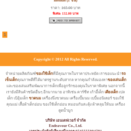
months (1 ชิ้น)
ราคา:
165.00
บาท
พิเศษ: 132.00 บาท
1
Copyright © 2012 All Rights Reserved.
จำหน่ายผลิตภัณฑ์
ของใช้เด็ก
ที่มีคุณภาพในราคาประหยัด เราขอแนะนำ
รถ
เข็นเด็ก
คุณภาพดีที่ได้มาตรฐานระดับสากล หากคุณกำลังมองหา
ของเล่นเด็ก
และของเล่นเสริมพัฒนาการเด็กเพื่อลูกรักของคุณในราคาพิเศษ นอกจากนี้
เรายังมีสินค้าชนิดอื่นๆ อีกมากมาย อาทิเช่น คาร์ซีท เก้าอี้เด็ก
เตียงเด็ก
เปล
เด็ก เป้อุ้มเด็ก
ขวดนม
เครื่องนึ่งขวดนม เครื่องปั๊มนม เบบี้มอนิเตอร์ ของใช้
คุณแม่ เสื้อผ้าเด็กอ่อน ของใช้เด็กอ่อน หมอนกันสะดุ้ง ผ้าคลุมให้นม เครื่อง
ดูดน้ำมูก
บริษัท เอนเดฟเวอร์ จำกัด
Endeavour Co., Ltd.