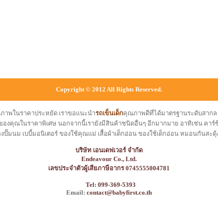
Copyright © 2012 All Rights Reserved.
คุณภาพในราคาประหยัด เราขอแนะนำ
รถเข็นเด็ก
คุณภาพดีที่ได้มาตรฐานระดับสาก
ของคุณในราคาพิเศษ นอกจากนี้เรายังมีสินค้าชนิดอื่นๆ อีกมากมาย อาทิเช่น คาร์ซีท
องปั๊มนม เบบี้มอนิเตอร์ ของใช้คุณแม่ เสื้อผ้าเด็กอ่อน ของใช้เด็กอ่อน หมอนกันสะดุ้
บริษัท เอนเดฟเวอร์ จำกัด
Endeavour Co., Ltd.
เลขประจำตัวผู้เสียภาษีอากร 0745555004781
Tel: 099-369-5393
Email:
contact@babyfirst.co.th