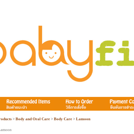
roducts
>
Body and Oral Care
>
Body Care
>
Lamoon
Lamoon