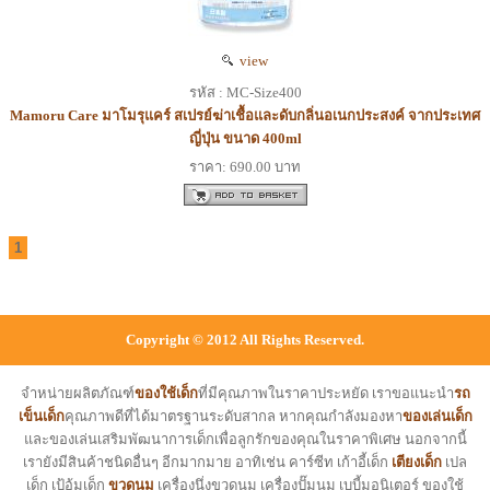
view
รหัส : MC-Size400
Mamoru Care มาโมรุแคร์ สเปรย์ฆ่าเชื้อและดับกลิ่นอเนกประสงค์ จากประเทศ
ญี่ปุ่น ขนาด 400ml
ราคา: 690.00 บาท
1
Copyright © 2012 All Rights Reserved.
จำหน่ายผลิตภัณฑ์
ของใช้เด็ก
ที่มีคุณภาพในราคาประหยัด เราขอแนะนำ
รถ
เข็นเด็ก
คุณภาพดีที่ได้มาตรฐานระดับสากล หากคุณกำลังมองหา
ของเล่นเด็ก
และของเล่นเสริมพัฒนาการเด็กเพื่อลูกรักของคุณในราคาพิเศษ นอกจากนี้
เรายังมีสินค้าชนิดอื่นๆ อีกมากมาย อาทิเช่น คาร์ซีท เก้าอี้เด็ก
เตียงเด็ก
เปล
เด็ก เป้อุ้มเด็ก
ขวดนม
เครื่องนึ่งขวดนม เครื่องปั๊มนม เบบี้มอนิเตอร์ ของใช้