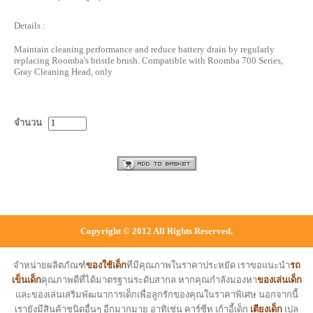
Details :
Maintain cleaning performance and reduce battery drain by regularly
replacing Roomba's bristle brush. Compatible with Roomba 700 Series,
Gray Cleaning Head, only
จำนวน
Copyright © 2012 All Rights Reserved.
จำหน่ายผลิตภัณฑ์
ของใช้เด็ก
ที่มีคุณภาพในราคาประหยัด เราขอแนะนำ
รถ
เข็นเด็ก
คุณภาพดีที่ได้มาตรฐานระดับสากล หากคุณกำลังมองหา
ของเล่นเด็ก
และของเล่นเสริมพัฒนาการเด็กเพื่อลูกรักของคุณในราคาพิเศษ นอกจากนี้
เรายังมีสินค้าชนิดอื่นๆ อีกมากมาย อาทิเช่น คาร์ซีท เก้าอี้เด็ก
เตียงเด็ก
เปล