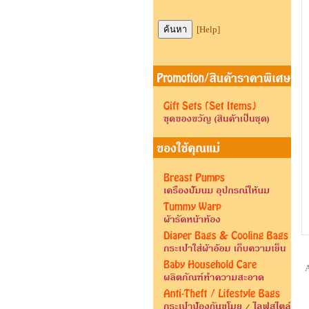
[Help]
A