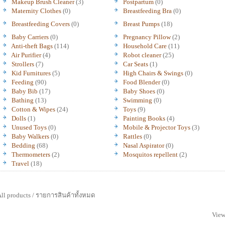
Makeup Brush Cleaner
(3)
Postpartum
(0)
Maternity Clothes
(0)
Breastfeeding Bra
(0)
Breastfeeding Covers
(0)
Breast Pumps
(18)
Baby Carriers
(0)
Pregnancy Pillow
(2)
Anti-theft Bags
(114)
Household Care
(11)
Air Purifier
(4)
Robot cleaner
(25)
Strollers
(7)
Car Seats
(1)
Kid Furnitures
(5)
High Chairs & Swings
(0)
Feeding
(90)
Food Blender
(0)
Baby Bib
(17)
Baby Shoes
(0)
Bathing
(13)
Swimming
(0)
Cotton & Wipes
(24)
Toys
(9)
Dolls
(1)
Painting Books
(4)
Unused Toys
(0)
Mobile & Projector Toys
(3)
Baby Walkers
(0)
Rattles
(0)
Bedding
(68)
Nasal Aspirator
(0)
Thermometers
(2)
Mosquitos repellent
(2)
Travel
(18)
ll products / รายการสินค้าทั้งหมด
View