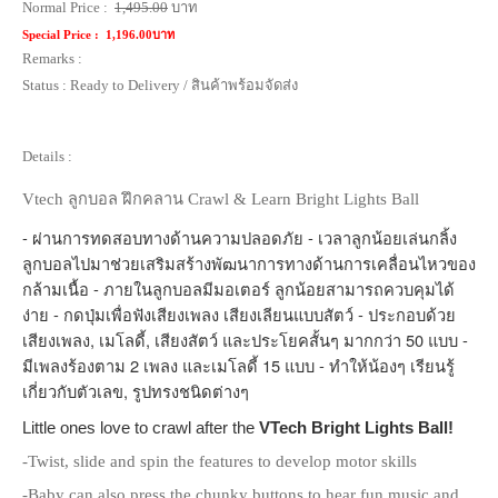
Normal Price :
1,495.00
บาท
Special Price :
1,196.00บาท
Remarks :
Status :
Ready to Delivery / สินค้าพร้อมจัดส่ง
Details :
Vtech ลูกบอล ฝึกคลาน Crawl & Learn Bright Lights Ball
- ผ่านการทดสอบทางด้านความปลอดภัย - เวลาลูกน้อยเล่นกลิ้ง
ลูกบอลไปมาช่วยเสริมสร้างพัฒนาการทางด้านการเคลื่อนไหวของ
กล้ามเนื้อ - ภายในลูกบอลมีมอเตอร์ ลูกน้อยสามารถควบคุมได้
ง่าย - กดปุ่มเพื่อฟังเสียงเพลง เสียงเลียนแบบสัตว์ - ประกอบด้วย
เสียงเพลง, เมโลดี้, เสียงสัตว์ และประโยคสั้นๆ มากกว่า 50 แบบ - 
มีเพลงร้องตาม 2 เพลง และเมโลดี้ 15 แบบ - ทำให้น้องๆ เรียนรู้
เกี่ยวกับตัวเลข, รูปทรงชนิดต่างๆ
Little ones love to crawl after the
VTech Bright Lights Ball!
-Twist, slide and spin the features to develop motor skills
-Baby can also press the chunky buttons to hear fun music and