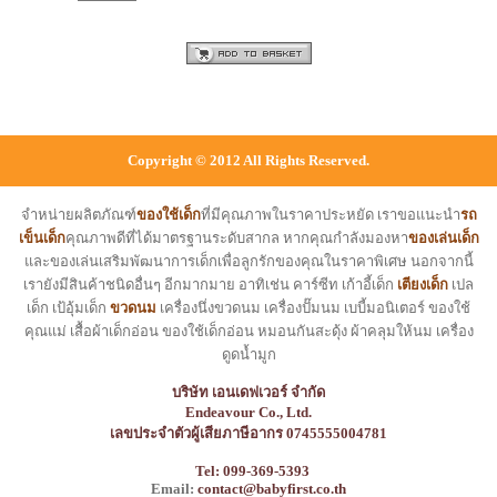
Copyright © 2012 All Rights Reserved.
จำหน่ายผลิตภัณฑ์
ของใช้เด็ก
ที่มีคุณภาพในราคาประหยัด เราขอแนะนำ
รถ
เข็นเด็ก
คุณภาพดีที่ได้มาตรฐานระดับสากล หากคุณกำลังมองหา
ของเล่นเด็ก
และของเล่นเสริมพัฒนาการเด็กเพื่อลูกรักของคุณในราคาพิเศษ นอกจากนี้
เรายังมีสินค้าชนิดอื่นๆ อีกมากมาย อาทิเช่น คาร์ซีท เก้าอี้เด็ก
เตียงเด็ก
เปล
เด็ก เป้อุ้มเด็ก
ขวดนม
เครื่องนึ่งขวดนม เครื่องปั๊มนม เบบี้มอนิเตอร์ ของใช้
คุณแม่ เสื้อผ้าเด็กอ่อน ของใช้เด็กอ่อน หมอนกันสะดุ้ง ผ้าคลุมให้นม เครื่อง
ดูดน้ำมูก
บริษัท เอนเดฟเวอร์ จำกัด
Endeavour Co., Ltd.
เลขประจำตัวผู้เสียภาษีอากร 0745555004781
Tel: 099-369-5393
Email:
contact@babyfirst.co.th