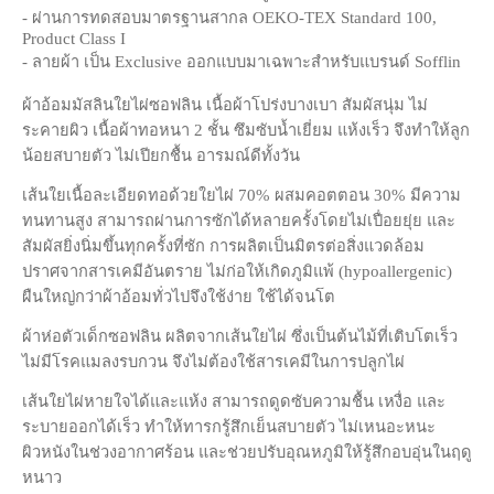
- ผ่านการทดสอบมาตรฐานสากล OEKO-TEX Standard 100,
Product Class I
- ลายผ้า เป็น Exclusive ออกแบบมาเฉพาะสำหรับแบรนด์ Sofflin
ผ้าอ้อมมัสลินใยไผ่ซอฟลิน เนื้อผ้าโปร่งบางเบา สัมผัสนุ่ม ไม่
ระคายผิว เนื้อผ้าทอหนา 2 ชั้น ซึมซับน้ำเยี่ยม แห้งเร็ว จึงทำให้ลูก
น้อยสบายตัว ไม่เปียกชื้น อารมณ์ดีทั้งวัน
เส้นใยเนื้อละเอียดทอด้วยใยไผ่ 70% ผสมคอตตอน 30% มีความ
ทนทานสูง สามารถผ่านการซักได้หลายครั้งโดยไม่เปื่อยยุ่ย และ
สัมผัสยิ่งนิ่มขึ้นทุกครั้งที่ซัก การผลิตเป็นมิตรต่อสิ่งแวดล้อม
ปราศจากสารเคมีอันตราย ไม่ก่อให้เกิดภูมิแพ้ (hypoallergenic)
ผืนใหญ่กว่าผ้าอ้อมทั่วไปจึงใช้ง่าย ใช้ได้จนโต
ผ้าห่อตัวเด็กซอฟลิน ผลิตจากเส้นใยไผ่ ซึ่งเป็นต้นไม้ที่เติบโตเร็ว
ไม่มีโรคแมลงรบกวน จึงไม่ต้องใช้สารเคมีในการปลูกไผ่
เส้นใยไผ่หายใจได้และแห้ง สามารถดูดซับความชื้น เหงื่อ และ
ระบายออกได้เร็ว ทำให้ทารกรู้สึกเย็นสบายตัว ไม่เหนอะหนะ
ผิวหนังในช่วงอากาศร้อน และช่วยปรับอุณหภูมิให้รู้สึกอบอุ่นในฤดู
หนาว