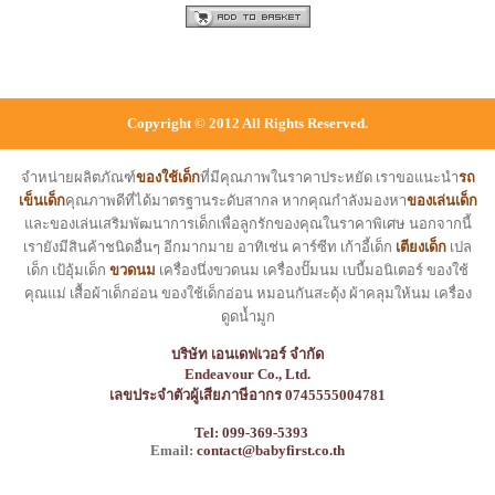
Copyright © 2012 All Rights Reserved.
จำหน่ายผลิตภัณฑ์
ของใช้เด็ก
ที่มีคุณภาพในราคาประหยัด เราขอแนะนำ
รถ
เข็นเด็ก
คุณภาพดีที่ได้มาตรฐานระดับสากล หากคุณกำลังมองหา
ของเล่นเด็ก
และของเล่นเสริมพัฒนาการเด็กเพื่อลูกรักของคุณในราคาพิเศษ นอกจากนี้
เรายังมีสินค้าชนิดอื่นๆ อีกมากมาย อาทิเช่น คาร์ซีท เก้าอี้เด็ก
เตียงเด็ก
เปล
เด็ก เป้อุ้มเด็ก
ขวดนม
เครื่องนึ่งขวดนม เครื่องปั๊มนม เบบี้มอนิเตอร์ ของใช้
คุณแม่ เสื้อผ้าเด็กอ่อน ของใช้เด็กอ่อน หมอนกันสะดุ้ง ผ้าคลุมให้นม เครื่อง
ดูดน้ำมูก
บริษัท เอนเดฟเวอร์ จำกัด
Endeavour Co., Ltd.
เลขประจำตัวผู้เสียภาษีอากร 0745555004781
Tel: 099-369-5393
Email:
contact@babyfirst.co.th