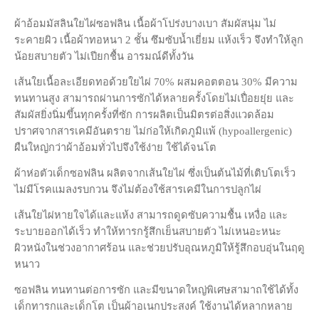
ผ้าอ้อมมัสลินใยไผ่ซอฟลิน เนื้อผ้าโปร่งบางเบา สัมผัสนุ่ม ไม่
ระคายผิว เนื้อผ้าทอหนา 2 ชั้น ซึมซับน้ำเยี่ยม แห้งเร็ว จึงทำให้ลูก
น้อยสบายตัว ไม่เปียกชื้น อารมณ์ดีทั้งวัน
เส้นใยเนื้อละเอียดทอด้วยใยไผ่ 70% ผสมคอตตอน 30% มีความ
ทนทานสูง สามารถผ่านการซักได้หลายครั้งโดยไม่เปื่อยยุ่ย และ
สัมผัสยิ่งนิ่มขึ้นทุกครั้งที่ซัก การผลิตเป็นมิตรต่อสิ่งแวดล้อม
ปราศจากสารเคมีอันตราย ไม่ก่อให้เกิดภูมิแพ้ (hypoallergenic)
ผืนใหญ่กว่าผ้าอ้อมทั่วไปจึงใช้ง่าย ใช้ได้จนโต
ผ้าห่อตัวเด็กซอฟลิน ผลิตจากเส้นใยไผ่ ซึ่งเป็นต้นไม้ที่เติบโตเร็ว
ไม่มีโรคแมลงรบกวน จึงไม่ต้องใช้สารเคมีในการปลูกไผ่
เส้นใยไผ่หายใจได้และแห้ง สามารถดูดซับความชื้น เหงื่อ และ
ระบายออกได้เร็ว ทำให้ทารกรู้สึกเย็นสบายตัว ไม่เหนอะหนะ
ผิวหนังในช่วงอากาศร้อน และช่วยปรับอุณหภูมิให้รู้สึกอบอุ่นในฤดู
หนาว
ซอฟลิน ทนทานต่อการซัก และมีขนาดใหญ่พิเศษสามาถใช้ได้ทั้ง
เด็กทารกและเด็กโต เป็นผ้าอเนกประสงค์ ใช้งานได้หลากหลาย