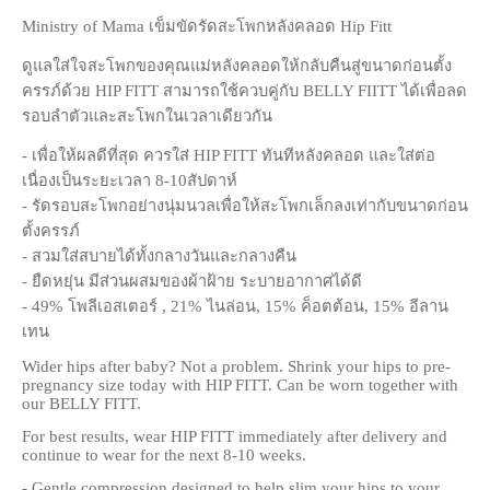
Ministry of Mama เข็มขัดรัดสะโพกหลังคลอด Hip Fitt
ดูแลใส่ใจสะโพกของคุณแม่หลังคลอดให้กลับคืนสู่ขนาดก่อนตั้ง
ครรภ์ด้วย HIP FITT สามารถใช้ควบคู่กับ BELLY FIITT ได้เพื่อลด
รอบลำตัวและสะโพกในเวลาเดียวกัน
- ​เพื่อให้ผลดีที่สุด ควรใส่ HIP FITT ทันทีหลังคลอด และใส่ต่อ
เนื่องเป็นระยะเวลา 8-10สัปดาห์
- รัดรอบสะโพกอย่างนุ่มนวลเพื่อให้สะโพกเล็กลงเท่ากับขนาดก่อน
ตั้งครรภ์
- สวมใส่สบายได้ทั้งกลางวันและกลางคืน
- ยืดหยุ่น มีส่วนผสมของผ้าฝ้าย ระบายอากาศได้ดี
- 49% โพลีเอสเตอร์ , 21% ไนล่อน, 15% ค็อตต้อน, 15% อีลาน
เทน
Wider hips after baby? Not a problem. Shrink your hips to pre-
pregnancy size today with HIP FITT. Can be worn together with
our BELLY FITT.
​For best results, wear HIP FITT immediately after delivery and
continue to wear for the next 8-10 weeks.
- Gentle compression designed to help slim your hips to your