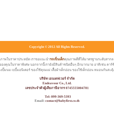
Copyright © 2012 All Rights Reserved.
คุณภาพในราคาประหยัด เราขอแนะนำ
รถเข็นเด็ก
คุณภาพดีที่ได้มาตรฐานระดับสาก
ของคุณในราคาพิเศษ นอกจากนี้เรายังมีสินค้าชนิดอื่นๆ อีกมากมาย อาทิเช่น คาร์ซีท
องปั๊มนม เบบี้มอนิเตอร์ ของใช้คุณแม่ เสื้อผ้าเด็กอ่อน ของใช้เด็กอ่อน หมอนกันสะดุ้
บริษัท เอนเดฟเวอร์ จำกัด
Endeavour Co., Ltd.
เลขประจำตัวผู้เสียภาษีอากร 0745555004781
Tel: 099-369-5393
Email:
contact@babyfirst.co.th