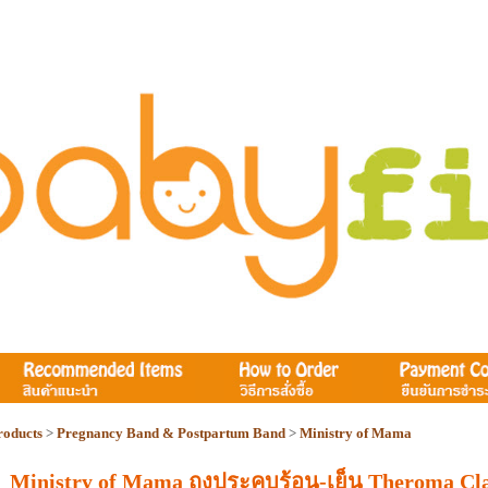
roducts
>
Pregnancy Band & Postpartum Band
>
Ministry of Mama
Ministry of Mama ถุงประคบร้อน-เย็น Theroma Cla