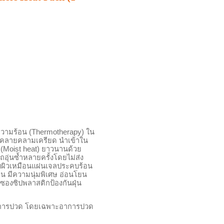
ง
วามร้อน (
Thermotherapy
)
ใน
นคลายคลามเครียด นำเข้าใน
 (M
oist heat)
ยาวนานด้วย
ถอุ่นซ้ำหลายครั้งโดยไม่ส่ง
สบผิวเหมือนแผ่นเจลประคบร้อน
น มีความนุ่มพิเศษ อ่อนโยน
ซองซิปพลาสติกป้องกันฝุ่น
อาการปวด โดยเฉพาะอาการปวด