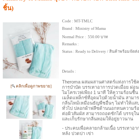
ชิ้น)
Code :
MT-TMLC
Brand :
Ministry of Mama
Normal Price :
550.00 บาท
Remarks :
Status :
Ready to Delivery / สินค้าพร้อมจัดส่
Details :
Theroma
ผสมผสานศาสตร์แห่งการใช้ค
[
คลิกเพื่อดูภาพขยาย]
การบำบัด บรรเทาอาการปวดเมื่อย ผ่อ
ไมโครเวฟเพียง
1
นาที ให้ความร้อนชื้น
เมล็ดแฟล็กซ์ที่อุดมไปด้วยน้ำมัน สามาร
กลิ่นไหม้เหมือนธัญพืชอื่นๆ ไม่ทำให้แ
ทั่วไป ปลอกผ้าฟลีซด้านนอกทนความร้อ
ต่อผิวสัมผัส สามารถถอดซักได้ บรรจุใน
และเก็บรักษากลิ่นหอมให้อยู่ยาวนาน
-
ประคบเพื่อคลายกล้ามเนื้อ บรรเทา
หลัง ปวดบ่า เข่า