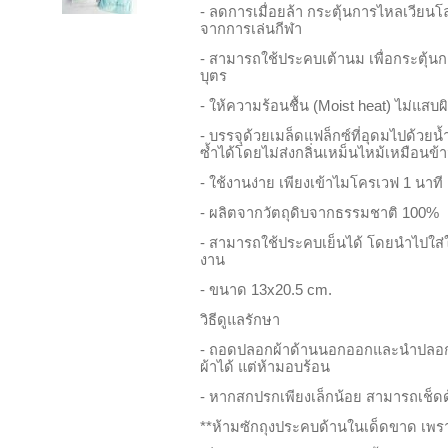
-
ลดการเมื่อยล้า กระตุ้นการไหลเวียน
จากการเล่นกีฬา
-
สามารถใช้ประคบเต้านม เพื่อกระตุ้น
บุตร
-
ให้ความร้อนชื้น (M
oist heat)
ไม่แสบผิ
-
บรรจุด้วยเมล็ดแฟล็กซ์ที่อุดมไปด้วยน
ซ้ำได้โดยไม่ส่งกลิ่นเหม็นไหม้เหมือนข้
-
ใช้งานง่าย เพียงเข้าไมโครเวฟ
1
นาที
-
ผลิตจากวัตถุดิบจากธรรมชาติ
100%
-
สามารถใช้ประคบเย็นได้ โดยนำไปใส่
งาน
-
ขนาด
13x20.5 cm.
วิธีดูแลรักษา
-
ถอดปลอกผ้าด้านนอกออกและนำปลอกไป
ผ้าได้ แต่ห้ามอบร้อน
-
หากสกปรกเพียงเล็กน้อย สามารถเช็ดด
**
ห้ามซักถุงประคบด้านในเด็ดขาด เพรา