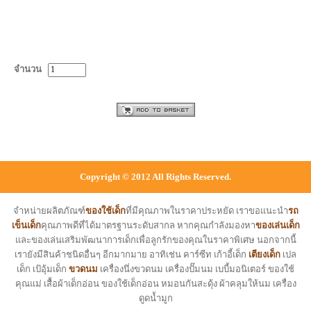
จำนวน
Copyright © 2012 All Rights Reserved.
จำหน่ายผลิตภัณฑ์
ของใช้เด็ก
ที่มีคุณภาพในราคาประหยัด เราขอแนะนำ
รถ
เข็นเด็ก
คุณภาพดีที่ได้มาตรฐานระดับสากล หากคุณกำลังมองหา
ของเล่นเด็ก
และของเล่นเสริมพัฒนาการเด็กเพื่อลูกรักของคุณในราคาพิเศษ นอกจากนี้
เรายังมีสินค้าชนิดอื่นๆ อีกมากมาย อาทิเช่น คาร์ซีท เก้าอี้เด็ก
เตียงเด็ก
เปล
เด็ก เป้อุ้มเด็ก
ขวดนม
เครื่องนึ่งขวดนม เครื่องปั๊มนม เบบี้มอนิเตอร์ ของใช้
คุณแม่ เสื้อผ้าเด็กอ่อน ของใช้เด็กอ่อน หมอนกันสะดุ้ง ผ้าคลุมให้นม เครื่อง
ดูดน้ำมูก