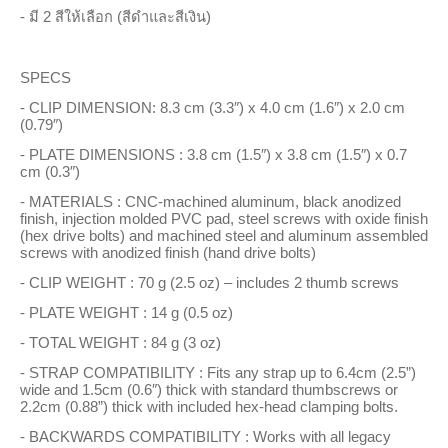
- มี 2 สีให้เลือก (สีดำและสีเงิน)
SPECS
- CLIP DIMENSION: 8.3 cm (3.3″) x 4.0 cm (1.6″) x 2.0 cm
(0.79″)
- PLATE DIMENSIONS : 3.8 cm (1.5″) x 3.8 cm (1.5″) x 0.7
cm (0.3″)
- MATERIALS : CNC-machined aluminum, black anodized
finish, injection molded PVC pad, steel screws with oxide finish
(hex drive bolts) and machined steel and aluminum assembled
screws with anodized finish (hand drive bolts)
- CLIP WEIGHT : 70 g (2.5 oz) – includes 2 thumb screws
- PLATE WEIGHT : 14 g (0.5 oz)
- TOTAL WEIGHT : 84 g (3 oz)
- STRAP COMPATIBILITY : Fits any strap up to 6.4cm (2.5”)
wide and 1.5cm (0.6″) thick with standard thumbscrews or
2.2cm (0.88”) thick with included hex-head clamping bolts.
- BACKWARDS COMPATIBILITY : Works with all legacy