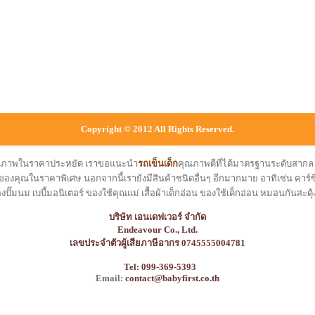
Copyright © 2012 All Rights Reserved.
คุณภาพในราคาประหยัด เราขอแนะนำ
รถเข็นเด็ก
คุณภาพดีที่ได้มาตรฐานระดับสาก
ของคุณในราคาพิเศษ นอกจากนี้เรายังมีสินค้าชนิดอื่นๆ อีกมากมาย อาทิเช่น คาร์ซีท
องปั๊มนม เบบี้มอนิเตอร์ ของใช้คุณแม่ เสื้อผ้าเด็กอ่อน ของใช้เด็กอ่อน หมอนกันสะดุ้
บริษัท เอนเดฟเวอร์ จำกัด
Endeavour Co., Ltd.
เลขประจำตัวผู้เสียภาษีอากร 0745555004781
Tel: 099-369-5393
Email:
contact@babyfirst.co.th