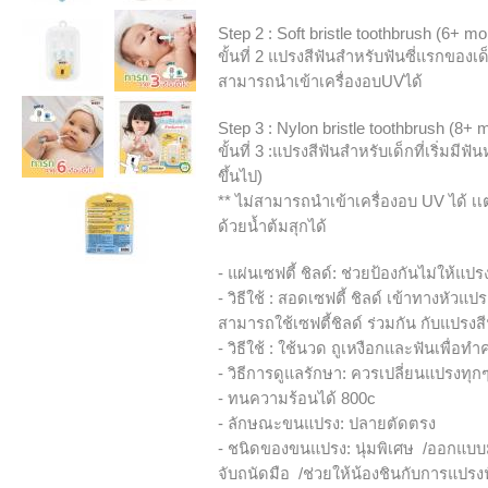
Step 2 : Soft bristle toothbrush (6+ m
ขั้น
ที่ 2 แปรงสีฟันสำหรับฟันซี่แรกของเด
สามารถนำเข้าเครื่องอบUVได้
Step 3 : Nylon bristle toothbrush (8+ 
ขั้น
ที่ 3 :แปรงสีฟันสำหรับเด็กที่เริ่มมีฟั
ขึ้นไป)
** ไม่สามารถนำเข้าเครื่องอบ UV ได้
ด้วยน้ำต้มสุกได้
- แผ่นเซฟตี้ ชิลด์: ช่วยป้องกันไม่ให้แ
-
วิธีใช้ : สอดเซฟตี้ ชิลด์ เข้าทางหัวแป
สามารถใช้เซฟตี้ชิลด์ ร่วมกัน กับแปรงสีฟั
-
วิธีใช้ : ใช้นวด ถูเหงือกและฟันเพื่
-
วิธีการดูแลรักษา: ควรเปลี่ยนแปรงทุกๆ
-
ทนความร้อนได้ 800c
-
ลักษณะขนแปรง: ปลายตัดตรง
-
ชนิดของขนแปรง: นุ่มพิเศษ /ออกแบบม
จับถนัดมือ /ช่วยให้น้องชินกับการแปรงฟั