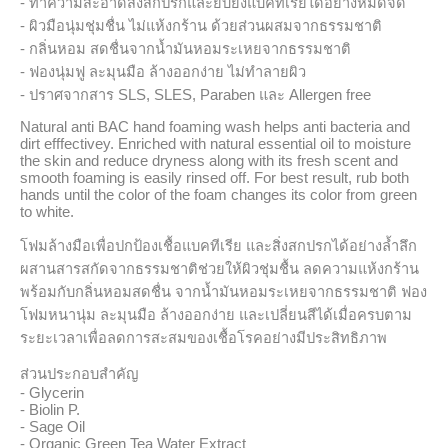
- ทำความสะอาดสิ่งสกปรกและยับยั้งแบคทีเรียได้อย่างหมดจด
- ผิวมือนุ่มชุ่มชื่น ไม่แห้งกร้าน ด้วยส่วนผสมจากธรรมชาติ
- กลิ่นหอม สดชื่นจากน้ำมันหอมระเหยจากธรรมชาติ
- ฟองนุ่มฟู ละมุนมือ ล้างออกง่าย ไม่ทำลายผิว
- ปราศจากสาร SLS, SLES, Paraben และ Allergen free
Natural anti BAC hand foaming wash helps anti bacteria and
dirt efffectivey. Enriched with natural essential oil to moisture
the skin and reduce dryness along with its fresh scent and
smooth foaming is easily rinsed off. For best result, rub both
hands until the color of the foam changes its color from green
to white.
โฟมล้างมือเพื่อปกป้องเชื้อแบคทีเรีย และสิ่งสกปรกได้อย่างล้ำลึก
ผสานสารสกัดจากธรรมชาติช่วยให้ผิวชุ่มชื้น ลดความแห้งกร้าน
พร้อมกับกลิ่นหอมสดชื่น จากน้ำมันหอมระเหยจากธรรมชาติ ฟอง
โฟมหนานุ่ม ละมุนมือ ล้างออกง่าย และเปลี่ยนสีได้เมื่อครบตาม
ระยะเวลาเพื่อลดการสะสมของเชื้อโรคอย่างมีประสิทธิภาพ
ส่วนประกอบสำคัญ
- Glycerin
- Biolin P.
- Sage Oil
- Organic Green Tea Water Extract