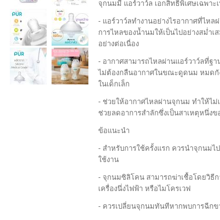
จุกนมมี แอร์วาว์ล เอกสิทธิ์พิเศษเฉพาะเ
- แอร์วาว์ลทำงานอย่างไรอากาศที่ไหลผ
การไหลของน้ำนมให้เป็นไปอย่างสม่ำเส
อย่างต่อเนื่อง
- อากาศสามารถไหลผ่านแอร์วาว์ลที่ฐานข
ไม่ต้องกลืนอากาศในขณะดูดนม หมดกังวล
ในเด็กเล็ก
- ช่วยให้อากาศไหลผ่านจุกนม ทำให้ไม่
ช่วยลดอาการสำลักซึ่งเป็นสาเหตุหนึ่ง
ข้อแนะนำ
- สำหรับการใช้ครั้งแรก ควรนำจุกนมไป
ใช้งาน
- จุกนมซิลิโคน สามารถฆ่าเชื้อโดยวิธีกา
เครื่องนึ่งไฟฟ้า หรือไมโครเวฟ
- ควรเปลี่ยนจุกนมทันทีหากพบการฉีกข