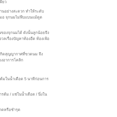
พียว
่านอย่างสะดวก ทำให้ระดับ
มอ จุกนมไม่ฟีบแบนแม้ดูด
องจุกนมได้ ดังนั้นลูกน้อยจึง
เรื่องปัญหาท้องอืด ท้องเฟ้อ
เกิดสุญญากาศที่ขวดนม จึง
ของอาการโคลิก
ต้มในน้ำเดือด 5 นาทีก่อนการ
รต้ม / แช่ในน้ำเดือด / นึ่งใน
าดหรือชำรุด