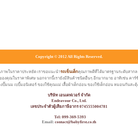
Copyright © 2012 All Rights Reserved.
คุณภาพในราคาประหยัด เราขอแนะนำ
รถเข็นเด็ก
คุณภาพดีที่ได้มาตรฐานระดับสาก
ของคุณในราคาพิเศษ นอกจากนี้เรายังมีสินค้าชนิดอื่นๆ อีกมากมาย อาทิเช่น คาร์ซีท
องปั๊มนม เบบี้มอนิเตอร์ ของใช้คุณแม่ เสื้อผ้าเด็กอ่อน ของใช้เด็กอ่อน หมอนกันสะดุ้
บริษัท เอนเดฟเวอร์ จำกัด
Endeavour Co., Ltd.
เลขประจำตัวผู้เสียภาษีอากร 0745555004781
Tel: 099-369-5393
Email:
contact@babyfirst.co.th