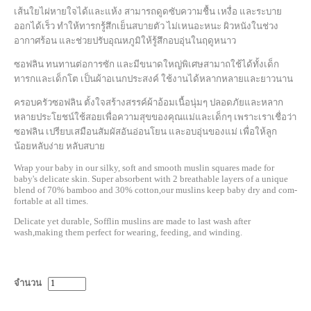
เส้นใยไผ่หายใจได้และแห้ง สามารถดูดซับความชื้น เหงื่อ และระบาย
ออกได้เร็ว ทำให้ทารกรู้สึกเย็นสบายตัว ไม่เหนอะหนะ ผิวหนังในช่วง
อากาศร้อน และช่วยปรับอุณหภูมิให้รู้สึกอบอุ่นในฤดูหนาว
ซอฟลิน ทนทานต่อการซัก และมีขนาดใหญ่พิเศษสามาถใช้ได้ทั้งเด็ก
ทารกและเด็กโต เป็นผ้าอเนกประสงค์ ใช้งานได้หลากหลายและยาวนาน
ครอบครัวซอฟลิน ตั้งใจสร้างสรรค์ผ้าอ้อมเนื้อนุ่มๆ ปลอดภัยและหลาก
หลายประโยชน์ใช้สอยเพื่อความสุขของคุณแม่และเด็กๆ เพราะเราเชื่อว่า
ซอฟลิน เปรียบเสมือนสัมผัสอันอ่อนโยน และอบอุ่นของแม่ เพื่อให้ลูก
น้อยหลับง่าย หลับสบาย
Wrap your baby in our silky, soft and smooth muslin squares made for
baby's delicate skin. Super absorbent with 2 breathable layers of a unique
blend of 70% bamboo and 30% cotton,our muslins keep baby dry and com-
fortable at all times.
Delicate yet durable, Sofflin muslins are made to last wash after
wash,making them perfect for wearing, feeding, and winding.
จำนวน