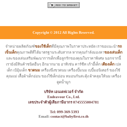
Copyright © 2012 All Rights Reserved.
จำหน่ายผลิตภัณฑ์
ของใช้เด็ก
ที่มีคุณภาพในราคาประหยัด เราขอแนะนำ
รถ
เข็นเด็ก
คุณภาพดีที่ได้มาตรฐานระดับสากล หากคุณกำลังมองหา
ของเล่นเด็ก
และของเล่นเสริมพัฒนาการเด็กเพื่อลูกรักของคุณในราคาพิเศษ นอกจากนี้
เรายังมีสินค้าชนิดอื่นๆ อีกมากมาย อาทิเช่น คาร์ซีท เก้าอี้เด็ก
เตียงเด็ก
เปล
เด็ก เป้อุ้มเด็ก
ขวดนม
เครื่องนึ่งขวดนม เครื่องปั๊มนม เบบี้มอนิเตอร์ ของใช้
คุณแม่ เสื้อผ้าเด็กอ่อน ของใช้เด็กอ่อน หมอนกันสะดุ้ง ผ้าคลุมให้นม เครื่อง
ดูดน้ำมูก
บริษัท เอนเดฟเวอร์ จำกัด
Endeavour Co., Ltd.
เลขประจำตัวผู้เสียภาษีอากร 0745555004781
Tel: 099-369-5393
Email:
contact@babyfirst.co.th