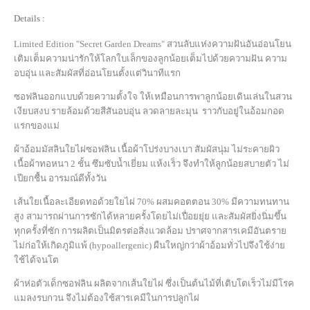
Details :
Limited Edition "Secret Garden Dreams" สวนลับแห่งความฝันอันอ่อนโยน
เติมเต็มความน่ารักให้โลกใบเล็กของลูกน้อยเต็มไปด้วยความฝัน ความ
อบอุ่น และสัมผัสที่อ่อนโยนตั้งแต่วินาทีแรก
ซอฟลินออกแบบด้วยความตั้งใจ ให้เหมือนการพาลูกน้อยเดินเล่นในสวน
เงียบสงบ รายล้อมด้วยสีสันอบอุ่น ลวดลายละมุน ราวกับอยู่ในอ้อมกอด
แรกของแม่
ผ้าอ้อมมัสลินใยไผ่ซอฟลิน เนื้อผ้าโปร่งบางเบา สัมผัสนุ่ม ไม่ระคายผิว
เนื้อผ้าทอหนา 2 ชั้น ซึมซับน้ำเยี่ยม แห้งเร็ว จึงทำให้ลูกน้อยสบายตัว ไม่
เปียกชื้น อารมณ์ดีทั้งวัน
เส้นใยเนื้อละเอียดทอด้วยใยไผ่ 70% ผสมคอตตอน 30% มีความทนทาน
สูง สามารถผ่านการซักได้หลายครั้งโดยไม่เปื่อยยุ่ย และสัมผัสยิ่งนิ่มขึ้น
ทุกครั้งที่ซัก การผลิตเป็นมิตรต่อสิ่งแวดล้อม ปราศจากสารเคมีอันตราย
ไม่ก่อให้เกิดภูมิแพ้ (hypoallergenic) ผืนใหญ่กว่าผ้าอ้อมทั่วไปจึงใช้ง่าย
ใช้ได้จนโต
ผ้าห่อตัวเด็กซอฟลิน ผลิตจากเส้นใยไผ่ ซึ่งเป็นต้นไม้ที่เติบโตเร็วไม่มีโรค
แมลงรบกวน จึงไม่ต้องใช้สารเคมีในการปลูกไผ่