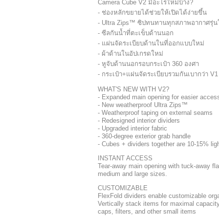
Camera Cube V2 มีอะไรใหม่บ้าง?
- ช่องหลักขยายได้ช่วยให้เปิดได้ง่ายขึ้น
- Ultra Zips™ ซิปทนทานทุกสภาพอากาศรุ่น
- ซีลกันน้ำที่ตะเข็บด้านนอก
- แผ่นจัดระเบียบด้านในที่ออกแบบใหม่
- ผ้าด้านในอัปเกรดใหม่
- หูจับด้านนอกรอบกระเป๋า 360 องศา
- กระเป๋า+แผ่นจัดระเบียบรวมกันเบากว่า V1
WHAT'S NEW WITH V2?
- Expanded main opening for easier acces
- New weatherproof Ultra Zips™
- Weatherproof taping on external seams
- Redesigned interior dividers
- Upgraded interior fabric
- 360-degree exterior grab handle
- Cubes + dividers together are 10-15% lig
INSTANT ACCESS
Tear-away main opening with tuck-away fla
medium and large sizes.
CUSTOMIZABLE
FlexFold dividers enable customizable orga
Vertically stack items for maximal capacity
caps, filters, and other small items