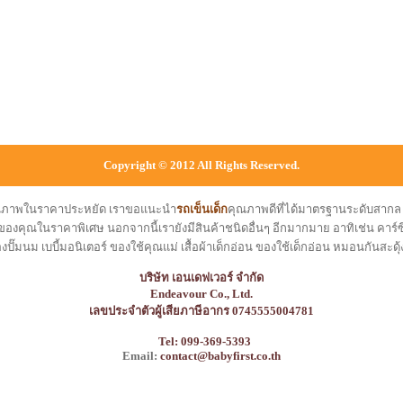
Copyright © 2012 All Rights Reserved.
คุณภาพในราคาประหยัด เราขอแนะนำ
รถเข็นเด็ก
คุณภาพดีที่ได้มาตรฐานระดับสาก
ของคุณในราคาพิเศษ นอกจากนี้เรายังมีสินค้าชนิดอื่นๆ อีกมากมาย อาทิเช่น คาร์ซีท
องปั๊มนม เบบี้มอนิเตอร์ ของใช้คุณแม่ เสื้อผ้าเด็กอ่อน ของใช้เด็กอ่อน หมอนกันสะดุ้
บริษัท เอนเดฟเวอร์ จำกัด
Endeavour Co., Ltd.
เลขประจำตัวผู้เสียภาษีอากร 0745555004781
Tel: 099-369-5393
Email:
contact@babyfirst.co.th