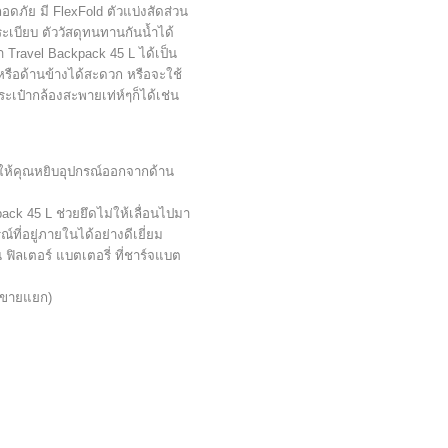
ลอดภัย มี FlexFold ตัวแบ่งสัดส่วน
ะเบียบ ตัววัสดุทนทานกันน้ำได้
 Travel Backpack 45 L ได้เป็น
หรือด้านข้างได้สะดวก หรือจะใช้
ะเป๋ากล้องสะพายเท่ห์ๆก็ได้เช่น
วยให้คุณหยิบอุปกรณ์ออกจากด้าน
pack 45 L ช่วยยึดไม่ให้เลื่อนไปมา
ที่อยู่ภายในได้อย่างดีเยี่ยม
น ฟิลเตอร์ แบตเตอรี่ ที่ชาร์จแบต
 (ขายแยก)