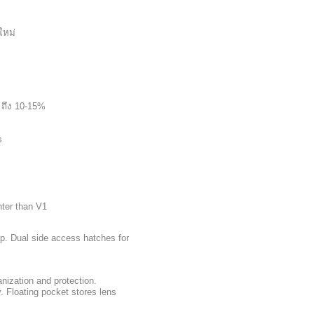
ใหม่
 ถึง 10-15%
s
hter than V1
p. Dual side access hatches for
nization and protection.
. Floating pocket stores lens