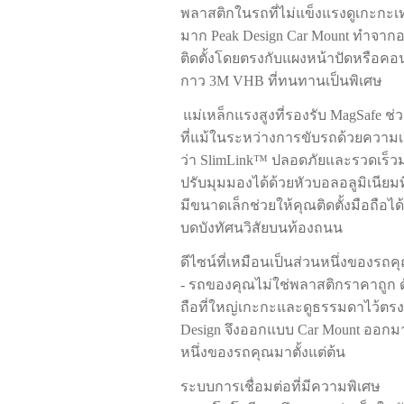
พลาสติกในรถที่ไม่แข็งแรงดูเกะกะ
มาก Peak Design Car Mount ทำจากอล
ติดตั้งโดยตรงกับแผงหน้าปัดหรือ
กาว 3M VHB ที่ทนทานเป็นพิเศษ
แม่เหล็กแรงสูงที่รองรับ MagSafe ช่ว
ที่แม้ในระหว่างการขับรถด้วยความเร็
ว่า SlimLink™ ปลอดภัยและรวดเร็วมา
ปรับมุมมองได้ด้วยหัวบอลอลูมิเนียมที
มีขนาดเล็กช่วยให้คุณติดตั้งมือถือได
บดบังทัศนวิสัยบนท้องถนน
ดีไซน์ที่เหมือนเป็นส่วนหนึ่งของรถค
- รถของคุณไม่ใช่พลาสติกราคาถูก ดั
ถือที่ใหญ่เกะกะและดูธรรมดาไว้ตร
Design จึงออกแบบ Car Mount ออกมาให
หนึ่งของรถคุณมาตั้งแต่ต้น
ระบบการเชื่อมต่อที่มีความพิเศษ