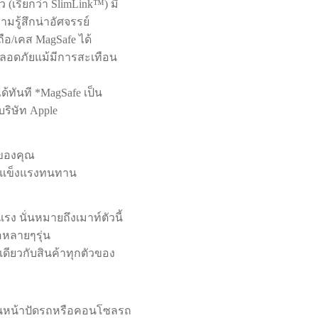
(เรียกว่า SlimLink™) มี
รู้สึกน่าอัศจรรย์
ถือ/เคส MagSafe ได้
ปลอดภัยแม้มีการสะเทือน
ด้ทันที *MagSafe เป็น
ริษัท Apple
ถของคุณ
ามแข็งแรงทนทาน
ง นั่นหมายถึงเมาท์ตัวนี้
อหลายๆรุ่น
ดียวกับสินค้าทุกตัวของ
บนหน้าปัดรถหรือคอนโซลรถ