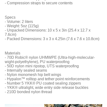
- Compression straps to secure contents
Specs
- Volume: 2 liters
- Weight: 5oz (115g)
- Unpacked Dimensions: 10 x 5 x 3in (25.4 x 12.7 x
7.6cm)
- Packed Dimensions: 3 x 3 x 4.25in (7.6 x 7.6 x 10.8cm)
Materials
- 70D Robic® nylon UHMWPE (Ultra-high-molecular-
wight-polyethylene), PU waterproofing
- 50D nylon mini ripstop, UTS waterproofing
- Internally sealed seams
- Nylon monomesh hip belt wings
- Hypalon™ rolltop and tether point reinforcements
- Number 5 YKK® PU coated sealing zippers
- YKK® ultralight, wide entry side release buckles
- 210D bonded nylon thread